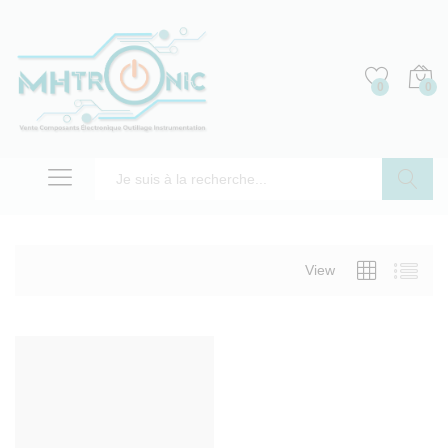
0
0
Recherch
View