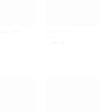
V BMS 18650
BMS 1S 3.7V – 12a – Li-ion
18650
د.ج
د.ج
400.00
400.00