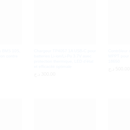
s BMS 10S,
Chargeur TP4057 1A USB-C pour
Contrôleur 
ion contre
batteries Li-ion/Li-Po 3.7V avec
MPPT pour b
protection thermique, LED d’état
18650
et efficacité optimale
د.ج
د.ج
500.00
500.00
د.ج
د.ج
300.00
300.00