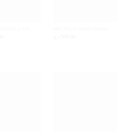
A 12.6V LI-ION
BMS 3S 12V 18650 10A li-ion
00
00
د.ج
د.ج
500.00
500.00