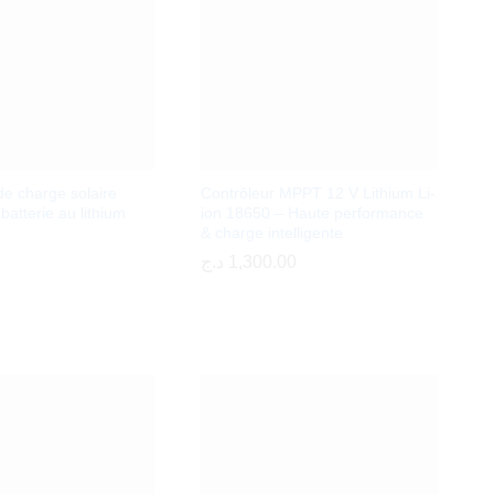
de charge solaire
Contrôleur MPPT 12 V Lithium Li-
atterie au lithium
ion 18650 – Haute performance
& charge intelligente
د.ج
د.ج
1,300.00
1,300.00