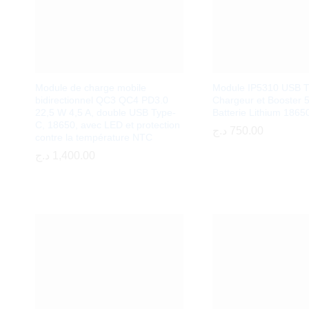
Module de charge mobile
Module IP5310 USB 
bidirectionnel QC3 QC4 PD3.0
Chargeur et Booster 
22,5 W 4,5 A, double USB Type-
Batterie Lithium 1865
C, 18650, avec LED et protection
د.ج
د.ج
750.00
750.00
contre la température NTC
د.ج
د.ج
1,400.00
1,400.00