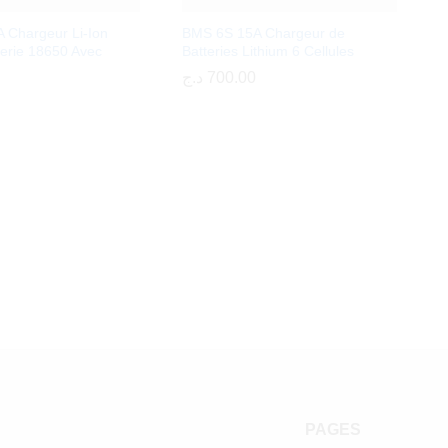
 Chargeur Li-Ion
BMS 6S 15A Chargeur de
terie 18650 Avec
Batteries Lithium 6 Cellules
د.ج
د.ج
700.00
700.00
PAGES