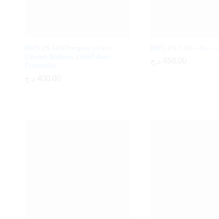
BMS 2S 5A Chargeur Li-Ion
BMS 2S 7.4V – 4a – L
Lithium Batterie 18650 Avec
د.ج
د.ج
450.00
450.00
Protection
د.ج
د.ج
400.00
400.00