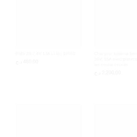
BMS 2S 7.4V 13A Li-ion 18650
Chargeur batterie bm
36V, 15A avec protect
د.ج
د.ج
480.00
480.00
les courts-circuits
د.ج
د.ج
2,200.00
2,200.00