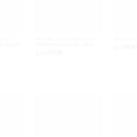
Type-C
5S 100A 21V Bms Equilibre LI-
5S 25A 21
5V 3A pour
ION Batterie Protection 18650
د.ج
د.ج
700.00
700.00
0
د.ج
د.ج
1,400.00
1,400.00