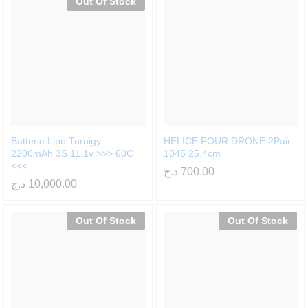
Out Of Stock
Batterie Lipo Turnigy
HELICE POUR DRONE 2Pair
2200mAh 3S 11.1v >>> 60C
1045 25.4cm
<<<
د.ج
700.00
د.ج
10,000.00
Out Of Stock
Out Of Stock