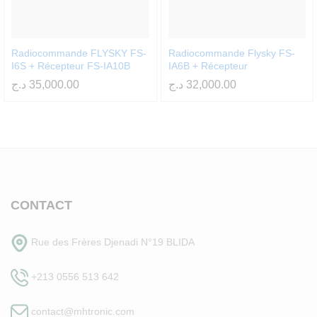
Radiocommande FLYSKY FS-
Radiocommande Flysky FS-
I6S + Récepteur FS-IA10B
IA6B + Récepteur
د.ج
35,000.00
د.ج
32,000.00
CONTACT
Rue des Frères Djenadi N°19 BLIDA
+213 0556 513 642
contact@mhtronic.com