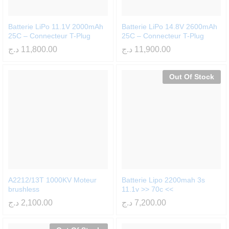
Batterie LiPo 11.1V 2000mAh
Batterie LiPo 14.8V 2600mAh
25C – Connecteur T-Plug
25C – Connecteur T-Plug
د.ج
11,800.00
د.ج
11,900.00
Out Of Stock
A2212/13T 1000KV Moteur
Batterie Lipo 2200mah 3s
brushless
11.1v >> 70c <<
د.ج
2,100.00
د.ج
7,200.00